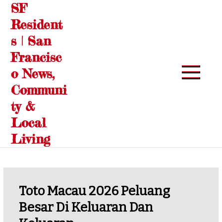
SF
Skip
to
Resident
content
s | San
Francisc
o News,
Communi
ty &
Local
Living
Toto Macau 2026 Peluang
Besar Di Keluaran Dan