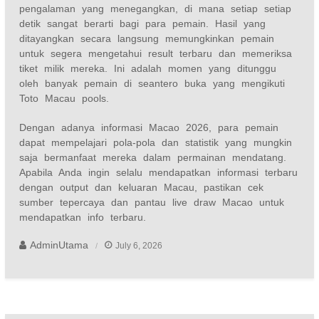
pengalaman yang menegangkan, di mana setiap setiap
detik sangat berarti bagi para pemain. Hasil yang
ditayangkan secara langsung memungkinkan pemain
untuk segera mengetahui result terbaru dan memeriksa
tiket milik mereka. Ini adalah momen yang ditunggu
oleh banyak pemain di seantero buka yang mengikuti
Toto Macau pools.
Dengan adanya informasi Macao 2026, para pemain
dapat mempelajari pola-pola dan statistik yang mungkin
saja bermanfaat mereka dalam permainan mendatang.
Apabila Anda ingin selalu mendapatkan informasi terbaru
dengan output dan keluaran Macau, pastikan cek
sumber tepercaya dan pantau live draw Macao untuk
mendapatkan info terbaru.
AdminUtama
July 6, 2026