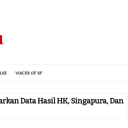
l
LSE
VOICES OF SF
sarkan Data Hasil HK, Singapura, Dan