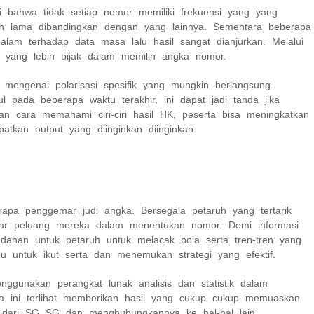
ti bahwa tidak setiap nomor memiliki frekuensi yang yang
h lama dibandingkan dengan yang lainnya. Sementara beberapa
dalam terhadap data masa lalu hasil sangat dianjurkan. Melalui
 yang lebih bijak dalam memilih angka nomor.
mengenai polarisasi spesifik yang mungkin berlangsung.
 pada beberapa waktu terakhir, ini dapat jadi tanda jika
an cara memahami ciri-ciri hasil HK, peserta bisa meningkatkan
kan output yang diinginkan diinginkan.
apa penggemar judi angka. Bersegala petaruh yang tertarik
sar peluang mereka dalam menentukan nomor. Demi informasi
dahan untuk petaruh untuk melacak pola serta tren-tren yang
du untuk ikut serta dan menemukan strategi yang efektif.
ggunakan perangkat lunak analisis dan statistik dalam
a ini terlihat memberikan hasil yang cukup cukup memuaskan
 dari SG SG dan menghubungkannya ke hal-hal lain,