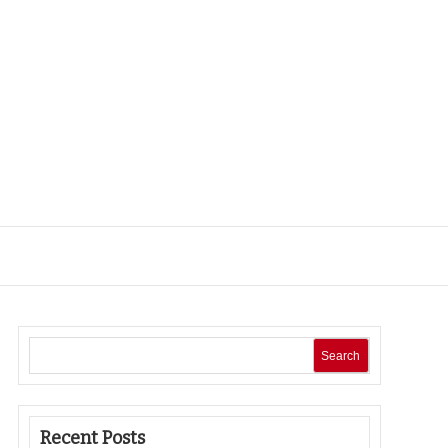
Search
Recent Posts