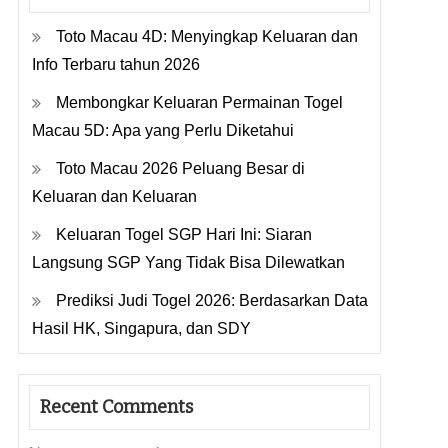
Toto Macau 4D: Menyingkap Keluaran dan
Info Terbaru tahun 2026
Membongkar Keluaran Permainan Togel
Macau 5D: Apa yang Perlu Diketahui
Toto Macau 2026 Peluang Besar di
Keluaran dan Keluaran
Keluaran Togel SGP Hari Ini: Siaran
Langsung SGP Yang Tidak Bisa Dilewatkan
Prediksi Judi Togel 2026: Berdasarkan Data
Hasil HK, Singapura, dan SDY
Recent Comments