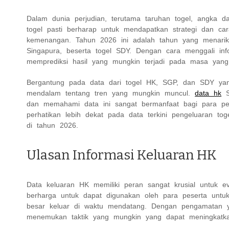
Dalam dunia perjudian, terutama taruhan togel, angka da
togel pasti berharap untuk mendapatkan strategi dan c
kemenangan. Tahun 2026 ini adalah tahun yang menarik 
Singapura, beserta togel SDY. Dengan cara menggali info
memprediksi hasil yang mungkin terjadi pada masa yang
Bergantung pada data dari togel HK, SGP, dan SDY yang
mendalam tentang tren yang mungkin muncul.
data hk
Se
dan memahami data ini sangat bermanfaat bagi para pe
perhatikan lebih dekat pada data terkini pengeluaran to
di tahun 2026.
Ulasan Informasi Keluaran HK
Data keluaran HK memiliki peran sangat krusial untuk ev
berharga untuk dapat digunakan oleh para peserta un
besar keluar di waktu mendatang. Dengan pengamatan 
menemukan taktik yang mungkin yang dapat meningkatk