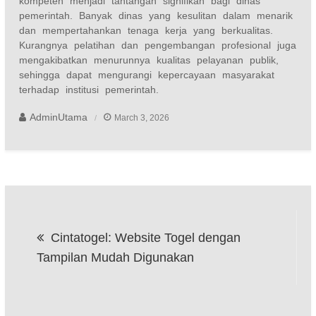
kompeten menjadi tantangan signifikan bagi dinas
pemerintah. Banyak dinas yang kesulitan dalam menarik
dan mempertahankan tenaga kerja yang berkualitas.
Kurangnya pelatihan dan pengembangan profesional juga
mengakibatkan menurunnya kualitas pelayanan publik,
sehingga dapat mengurangi kepercayaan masyarakat
terhadap institusi pemerintah.
AdminUtama
March 3, 2026
Post
Cintatogel: Website Togel dengan
navigation
Tampilan Mudah Digunakan