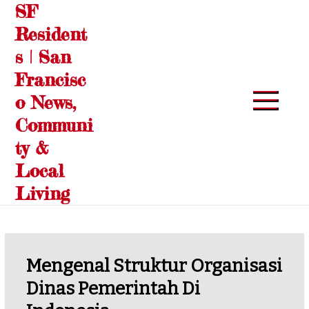
SF
Skip
to
Resident
content
s | San
Francisc
o News,
Communi
ty &
Local
Living
Mengenal Struktur Organisasi
Dinas Pemerintah Di